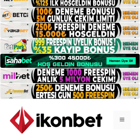
İçeriğe
atla
Menü