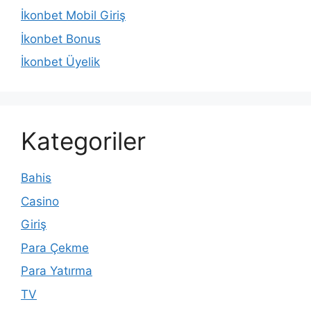
İkonbet Mobil Giriş
İkonbet Bonus
İkonbet Üyelik
Kategoriler
Bahis
Casino
Giriş
Para Çekme
Para Yatırma
TV