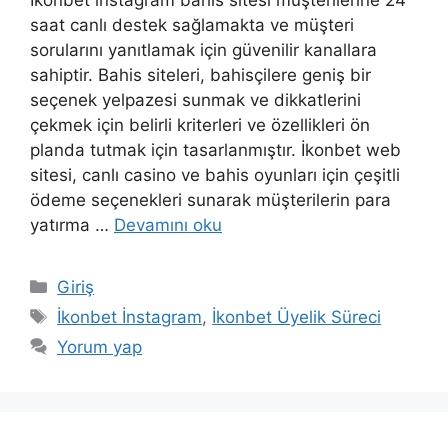
İkonbet instagram bahis sitesi müşterilerine 24
saat canlı destek sağlamakta ve müşteri
sorularını yanıtlamak için güvenilir kanallara
sahiptir. Bahis siteleri, bahisçilere geniş bir
seçenek yelpazesi sunmak ve dikkatlerini
çekmek için belirli kriterleri ve özellikleri ön
planda tutmak için tasarlanmıştır. İkonbet web
sitesi, canlı casino ve bahis oyunları için çeşitli
ödeme seçenekleri sunarak müşterilerin para
yatırma …
Devamını oku
Kategoriler
Giriş
Etiketler
İkonbet İnstagram
,
İkonbet Üyelik Süreci
Yorum yap