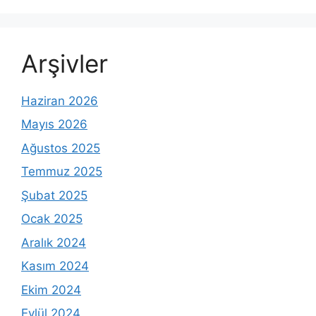
Arşivler
Haziran 2026
Mayıs 2026
Ağustos 2025
Temmuz 2025
Şubat 2025
Ocak 2025
Aralık 2024
Kasım 2024
Ekim 2024
Eylül 2024