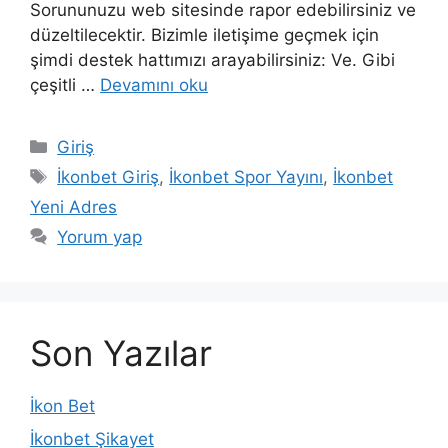
Sorununuzu web sitesinde rapor edebilirsiniz ve
düzeltilecektir. Bizimle iletişime geçmek için
şimdi destek hattımızı arayabilirsiniz: Ve. Gibi
çeşitli …
Devamını oku
Kategoriler
Giriş
Etiketler
İkonbet Giriş
,
İkonbet Spor Yayını
,
İkonbet
Yeni Adres
Yorum yap
Son Yazılar
İkon Bet
İkonbet Şikayet