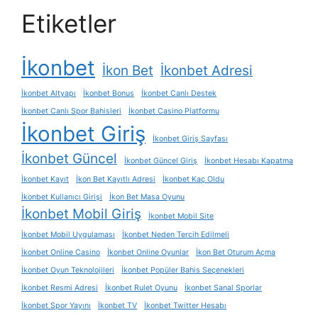
Etiketler
İkonbet
İkon Bet
İkonbet Adresi
İkonbet Altyapı
İkonbet Bonus
İkonbet Canlı Destek
İkonbet Canlı Spor Bahisleri
İkonbet Casino Platformu
İkonbet Giriş
İkonbet Giriş Sayfası
İkonbet Güncel
İkonbet Güncel Giriş
İkonbet Hesabı Kapatma
İkonbet Kayıt
İkon Bet Kayıtlı Adresi
İkonbet Kaç Oldu
İkonbet Kullanıcı Girişi
İkon Bet Masa Oyunu
İkonbet Mobil Giriş
İkonbet Mobil Site
İkonbet Mobil Uygulaması
İkonbet Neden Tercih Edilmeli
İkonbet Online Casino
İkonbet Online Oyunlar
İkon Bet Oturum Açma
İkonbet Oyun Teknolojileri
İkonbet Popüler Bahis Seçenekleri
İkonbet Resmi Adresi
İkonbet Rulet Oyunu
İkonbet Sanal Sporlar
İkonbet Spor Yayını
İkonbet TV
İkonbet Twitter Hesabı