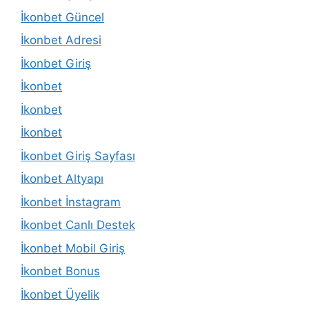
İkonbet Güncel
İkonbet Adresi
İkonbet Giriş
İkonbet
İkonbet
İkonbet
İkonbet Giriş Sayfası
İkonbet Altyapı
İkonbet İnstagram
İkonbet Canlı Destek
İkonbet Mobil Giriş
İkonbet Bonus
İkonbet Üyelik