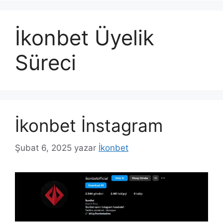
İkonbet Üyelik
Süreci
İkonbet İnstagram
Şubat 6, 2025
yazar
İkonbet