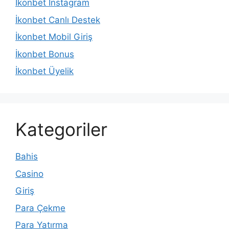
İkonbet İnstagram
İkonbet Canlı Destek
İkonbet Mobil Giriş
İkonbet Bonus
İkonbet Üyelik
Kategoriler
Bahis
Casino
Giriş
Para Çekme
Para Yatırma