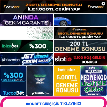
×
IKONBET GİRİŞ İÇİN TIKLAYINIZ!