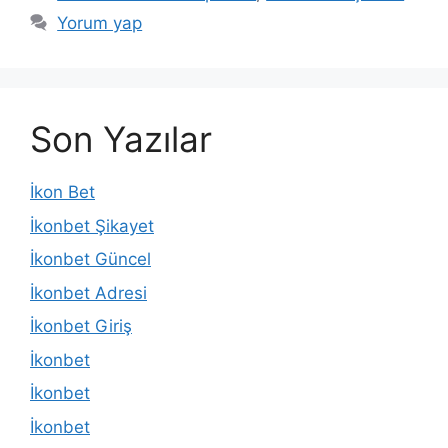
Yorum yap
Son Yazılar
İkon Bet
İkonbet Şikayet
İkonbet Güncel
İkonbet Adresi
İkonbet Giriş
İkonbet
İkonbet
İkonbet