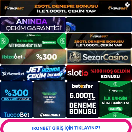
×
IKONBET GİRİŞ İÇİN TIKLAYINIZ!