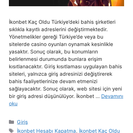
İkonbet Kaç Oldu Türkiye’deki bahis şirketleri
sıklıkla kayıtlı adreslerini değiştirmektedir.
Yönetmelikler gereği Türkiye’de veya bu
sitelerde casino oyunları oynamak kesinlikle
yasaktır. Sonuç olarak, bu konumların
belirlenmesi durumunda bunlara erişim
kısıtlanacaktır. Giriş kısıtlaması uygulayan bahis
siteleri, yalnızca giriş adresinizi değiştirerek
bahis faaliyetlerinize devam etmenizi
sağlayacaktır. Sonuç olarak, web sitesi için yeni
bir giriş adresi düşünülüyor. İkonbet …
Devamını
oku
Kategoriler
Giriş
Etiketler
İkonbet Hesabı Kapatma
,
İkonbet Kaç Oldu