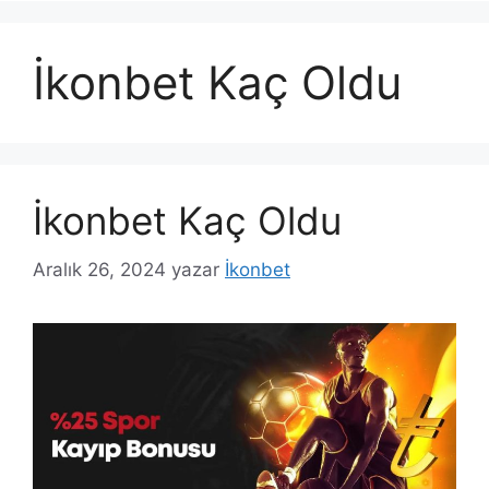
İkonbet Kaç Oldu
İkonbet Kaç Oldu
Aralık 26, 2024
yazar
İkonbet