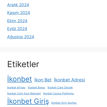
Aralık 2024
Kasım 2024
Ekim 2024
Eylül 2024
Ağustos 2024
Etiketler
İkonbet
İkon Bet
İkonbet Adresi
İkonbet Altyapı
İkonbet Bonus
İkonbet Canlı Destek
İkonbet Canlı Spor Bahisleri
İkonbet Casino Platformu
İkonbet Giriş
İkonbet Giriş Sayfası