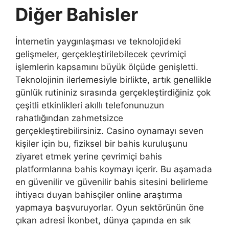
Diğer Bahisler
İnternetin yaygınlaşması ve teknolojideki
gelişmeler, gerçekleştirilebilecek çevrimiçi
işlemlerin kapsamını büyük ölçüde genişletti.
Teknolojinin ilerlemesiyle birlikte, artık genellikle
günlük rutininiz sırasında gerçekleştirdiğiniz çok
çeşitli etkinlikleri akıllı telefonunuzun
rahatlığından zahmetsizce
gerçekleştirebilirsiniz. Casino oynamayı seven
kişiler için bu, fiziksel bir bahis kuruluşunu
ziyaret etmek yerine çevrimiçi bahis
platformlarına bahis koymayı içerir. Bu aşamada
en güvenilir ve güvenilir bahis sitesini belirleme
ihtiyacı duyan bahisçiler online araştırma
yapmaya başvuruyorlar. Oyun sektörünün öne
çıkan adresi İkonbet, dünya çapında en sık