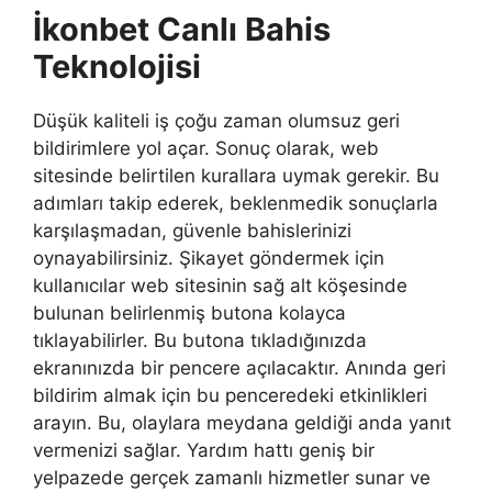
İkonbet Canlı Bahis
Teknolojisi
Düşük kaliteli iş çoğu zaman olumsuz geri
bildirimlere yol açar. Sonuç olarak, web
sitesinde belirtilen kurallara uymak gerekir. Bu
adımları takip ederek, beklenmedik sonuçlarla
karşılaşmadan, güvenle bahislerinizi
oynayabilirsiniz. Şikayet göndermek için
kullanıcılar web sitesinin sağ alt köşesinde
bulunan belirlenmiş butona kolayca
tıklayabilirler. Bu butona tıkladığınızda
ekranınızda bir pencere açılacaktır. Anında geri
bildirim almak için bu penceredeki etkinlikleri
arayın. Bu, olaylara meydana geldiği anda yanıt
vermenizi sağlar. Yardım hattı geniş bir
yelpazede gerçek zamanlı hizmetler sunar ve