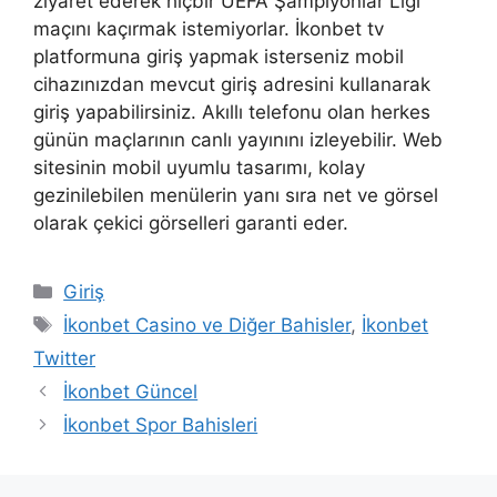
ziyaret ederek hiçbir UEFA Şampiyonlar Ligi
maçını kaçırmak istemiyorlar. İkonbet tv
platformuna giriş yapmak isterseniz mobil
cihazınızdan mevcut giriş adresini kullanarak
giriş yapabilirsiniz. Akıllı telefonu olan herkes
günün maçlarının canlı yayınını izleyebilir. Web
sitesinin mobil uyumlu tasarımı, kolay
gezinilebilen menülerin yanı sıra net ve görsel
olarak çekici görselleri garanti eder.
Kategoriler
Giriş
Etiketler
İkonbet Casino ve Diğer Bahisler
,
İkonbet
Twitter
İkonbet Güncel
İkonbet Spor Bahisleri