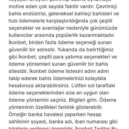
motive eden çok sayıda faktör vardır. Çevrimiçi
bahis endüstrisi, geleneksel bahisçi bahisleri ve
hızlı ödemelerle karşılaştırıldığında çok çeşitli
seçenekler ve avantajlar nedeniyle günümüzde
kullanıcılar arasında popülerlik kazanmaktadır.
İkonbet, birden fazla ödeme seçeneği sunan
güvenilir bir adrestir. Yukarıda da belirttiğimiz
gibi İkonbet, çeşitli para yatırma seçenekleri ve
ödeme yöntemleri sunan güvenilir bir bahis
sitesidir. İkonbet ödeme listesini adım adım
takip ederek bahis ödemelerinizi kolaylıkla
hesabınıza aktarabilirsiniz. Lütfen sol taraftaki
ödeme seçeneklerinden size en uygun olan
ödeme yöntemini seçiniz. Bilgileri girin. Ödeme
yönteminin özellikleri farklılık gösterebilir.
Örneğin banka havalesi yaparken hesap
sahibinin soyadı, banka adı, iban numarası gibi
bilgilerin verilmesi önemlidir. İkonbet Twitter Bu