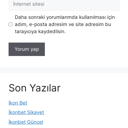
İnternet
sitesi
Daha sonraki yorumlarımda kullanılması için
adım, e-posta adresim ve site adresim bu
tarayıcıya kaydedilsin.
Son Yazılar
İkon Bet
İkonbet Şikayet
İkonbet Güncel