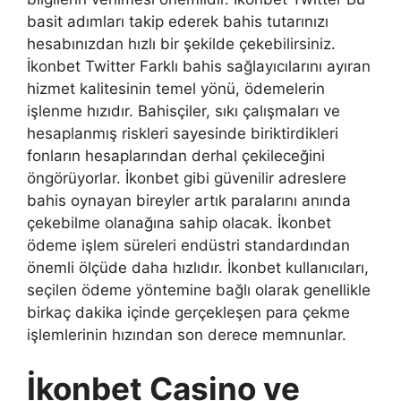
basit adımları takip ederek bahis tutarınızı
hesabınızdan hızlı bir şekilde çekebilirsiniz.
İkonbet Twitter Farklı bahis sağlayıcılarını ayıran
hizmet kalitesinin temel yönü, ödemelerin
işlenme hızıdır. Bahisçiler, sıkı çalışmaları ve
hesaplanmış riskleri sayesinde biriktirdikleri
fonların hesaplarından derhal çekileceğini
öngörüyorlar. İkonbet gibi güvenilir adreslere
bahis oynayan bireyler artık paralarını anında
çekebilme olanağına sahip olacak. İkonbet
ödeme işlem süreleri endüstri standardından
önemli ölçüde daha hızlıdır. İkonbet kullanıcıları,
seçilen ödeme yöntemine bağlı olarak genellikle
birkaç dakika içinde gerçekleşen para çekme
işlemlerinin hızından son derece memnunlar.
İkonbet Casino ve