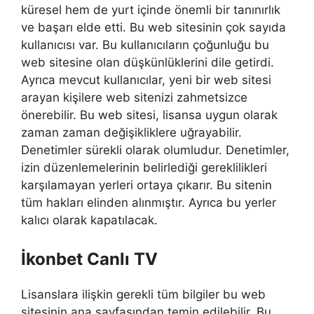
küresel hem de yurt içinde önemli bir tanınırlık
ve başarı elde etti. Bu web sitesinin çok sayıda
kullanıcısı var. Bu kullanıcıların çoğunluğu bu
web sitesine olan düşkünlüklerini dile getirdi.
Ayrıca mevcut kullanıcılar, yeni bir web sitesi
arayan kişilere web sitenizi zahmetsizce
önerebilir. Bu web sitesi, lisansa uygun olarak
zaman zaman değişikliklere uğrayabilir.
Denetimler sürekli olarak olumludur. Denetimler,
izin düzenlemelerinin belirlediği gereklilikleri
karşılamayan yerleri ortaya çıkarır. Bu sitenin
tüm hakları elinden alınmıştır. Ayrıca bu yerler
kalıcı olarak kapatılacak.
İkonbet Canlı TV
Lisanslara ilişkin gerekli tüm bilgiler bu web
sitesinin ana sayfasından temin edilebilir. Bu