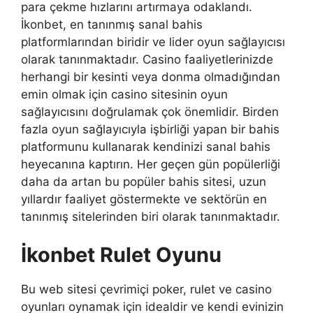
para çekme hızlarını artırmaya odaklandı.
İkonbet, en tanınmış sanal bahis
platformlarından biridir ve lider oyun sağlayıcısı
olarak tanınmaktadır. Casino faaliyetlerinizde
herhangi bir kesinti veya donma olmadığından
emin olmak için casino sitesinin oyun
sağlayıcısını doğrulamak çok önemlidir. Birden
fazla oyun sağlayıcıyla işbirliği yapan bir bahis
platformunu kullanarak kendinizi sanal bahis
heyecanına kaptırın. Her geçen gün popülerliği
daha da artan bu popüler bahis sitesi, uzun
yıllardır faaliyet göstermekte ve sektörün en
tanınmış sitelerinden biri olarak tanınmaktadır.
İkonbet Rulet Oyunu
Bu web sitesi çevrimiçi poker, rulet ve casino
oyunları oynamak için idealdir ve kendi evinizin