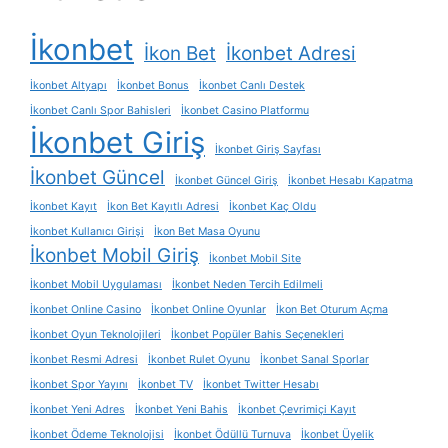
İkonbet
İkon Bet
İkonbet Adresi
İkonbet Altyapı
İkonbet Bonus
İkonbet Canlı Destek
İkonbet Canlı Spor Bahisleri
İkonbet Casino Platformu
İkonbet Giriş
İkonbet Giriş Sayfası
İkonbet Güncel
İkonbet Güncel Giriş
İkonbet Hesabı Kapatma
İkonbet Kayıt
İkon Bet Kayıtlı Adresi
İkonbet Kaç Oldu
İkonbet Kullanıcı Girişi
İkon Bet Masa Oyunu
İkonbet Mobil Giriş
İkonbet Mobil Site
İkonbet Mobil Uygulaması
İkonbet Neden Tercih Edilmeli
İkonbet Online Casino
İkonbet Online Oyunlar
İkon Bet Oturum Açma
İkonbet Oyun Teknolojileri
İkonbet Popüler Bahis Seçenekleri
İkonbet Resmi Adresi
İkonbet Rulet Oyunu
İkonbet Sanal Sporlar
İkonbet Spor Yayını
İkonbet TV
İkonbet Twitter Hesabı
İkonbet Yeni Adres
İkonbet Yeni Bahis
İkonbet Çevrimiçi Kayıt
İkonbet Ödeme Teknolojisi
İkonbet Ödüllü Turnuva
İkonbet Üyelik